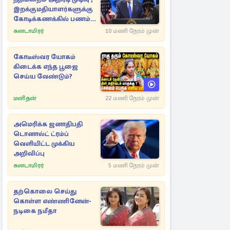
இறக்குமதியாளர்களுக்கு
கோடிக்கணக்கில் பணம்
மீள்கொடை
கனடாமிரர்
10 மணி நேரம் முன்
கோடீஸ்வர யோகம்
கிடைக்க எந்த பூஜை
செய்ய வேண்டும்?
மனிதன்
22 மணி நேரம் முன்
அமெரிக்க ஜனாதிபதி
டொனால்ட் ட்ரம்ப்
வெளியிட்ட முக்கிய
அறிவிப்பு
கனடாமிரர்
5 மணி நேரம் முன்
தற்கொலை செய்து
கொள்ள எண்ணினேன்-
நடிகை நமீதா