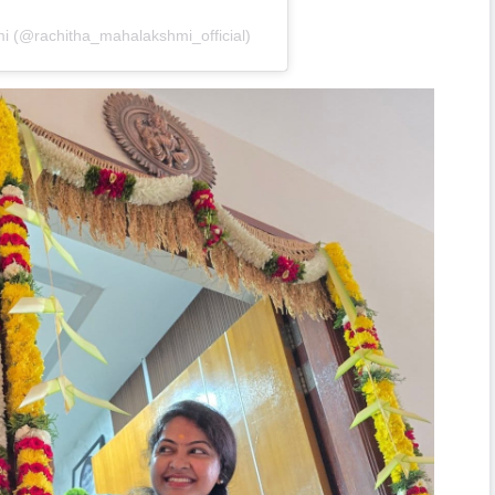
i (@rachitha_mahalakshmi_official)