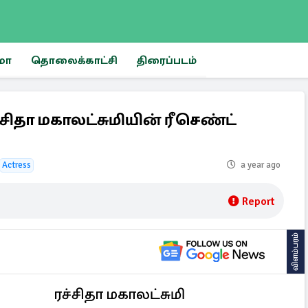
மா
தொலைக்காட்சி
திரைப்படம்
ச்சிதா மகாலட்சுமியின் ரீசெண்ட்
Actress
a year ago
Report
விளம்பரம்
ரச்சிதா மகாலட்சுமி