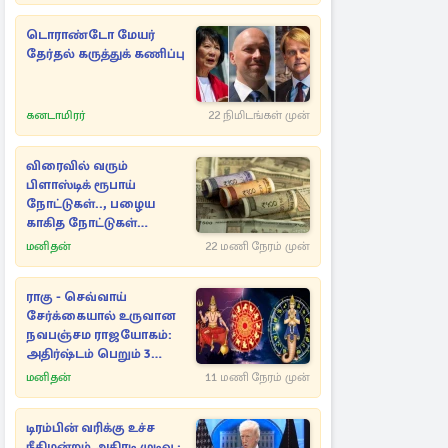
டொராண்டோ மேயர்
தேர்தல் கருத்துக் கணிப்பு
கனடாமிரர்
22 நிமிடங்கள் முன்
விரைவில் வரும்
பிளாஸ்டிக் ரூபாய்
நோட்டுகள்.., பழைய
காகித நோட்டுகள்
செல்லுமா?
மனிதன்
22 மணி நேரம் முன்
ராகு - செவ்வாய்
சேர்க்கையால் உருவான
நவபஞ்சம ராஜயோகம்:
அதிர்ஷ்டம் பெறும் 3
ராசிகள்!
மனிதன்
11 மணி நேரம் முன்
டிரம்பின் வரிக்கு உச்ச
நீதிமன்றம் அதிரடி முடிவு ;