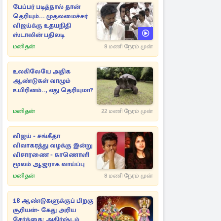
பேப்பர் படித்தால் தான்
தெரியும்... முதலமைச்சர்
விஜய்க்கு உதயநிதி
ஸ்டாலின் பதிலடி
மனிதன்
8 மணி நேரம் முன்
உலகிலேயே அதிக
ஆண்டுகள் வாழும்
உயிரினம்.., எது தெரியுமா?
மனிதன்
22 மணி நேரம் முன்
விஜய் - சங்கீதா
விவாகரத்து வழக்கு இன்று
விசாரணை - காணொளி
மூலம் ஆஜராக வாய்ப்பு
மனிதன்
8 மணி நேரம் முன்
18 ஆண்டுகளுக்குப் பிறகு
சூரியன்- கேது அரிய
சேர்க்கை: அதிர்ஷ்டம்