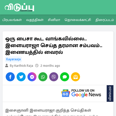
பிரபலங்கள்
வதந்திகள்
சினிமா
தொலைக்காட்சி
திரைப்படம்
ஒரு பைசா கூட வாங்கவில்லை..
இளையராஜா செய்த தரமான சம்பவம்..
இணையத்தில் வைரல்
Ilayaraaja
By Karthick Raja
2 months ago
விளம்பரம்
இசைஞானி இளையராஜா குறித்த செய்திகள்