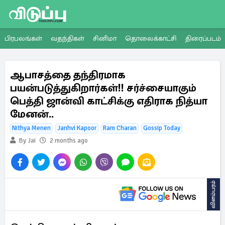
பிரபலங்கள்
வதந்திகள்
சினிமா
தொலைக்காட்சி
திரைப்படம்
ஆபாசத்தை தந்திரமாக
பயன்படுத்துகிறார்கள்!! சர்ச்சையாகும்
பெத்தி ஜான்வி காட்சிக்கு எதிராக நித்யா
மேனன்..
Nithya Menen
Janhvi Kapoor
Ram Charan
Gossip Today
By Jai
2 months ago
விளம்பரம்