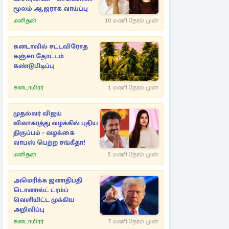
மூலம் ஆஜராக வாய்ப்பு
மனிதன்
10 மணி நேரம் முன்
கனடாவில் சட்டவிரோத
கஞ்சா தோட்டம்
கண்டுபிடிப்பு
கனடாமிரர்
1 மணி நேரம் முன்
முதல்வர் விஜய்
விவாகரத்து வழக்கில் புதிய
திருப்பம் - வழக்கை
வாபஸ் பெற்ற சங்கீதா!
மனிதன்
5 மணி நேரம் முன்
அமெரிக்க ஜனாதிபதி
டொனால்ட் ட்ரம்ப்
வெளியிட்ட முக்கிய
அறிவிப்பு
கனடாமிரர்
7 மணி நேரம் முன்