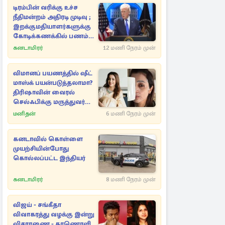
டிரம்பின் வரிக்கு உச்ச
நீதிமன்றம் அதிரடி முடிவு ;
இறக்குமதியாளர்களுக்கு
கோடிக்கணக்கில் பணம்
மீள்கொடை
கனடாமிரர்
12 மணி நேரம் முன்
விமானப் பயணத்தில் ஷீட்
மாஸ்க் பயன்படுத்தலாமா?
திரிஷாவின் வைரல்
செல்ஃபிக்கு மருத்துவர்
விளக்கம்
மனிதன்
6 மணி நேரம் முன்
கனடாவில் கொள்ளை
முயற்சியின்போது
கொல்லப்பட்ட இந்தியர்
கனடாமிரர்
8 மணி நேரம் முன்
விஜய் - சங்கீதா
விவாகரத்து வழக்கு இன்று
விசாரணை - காணொளி