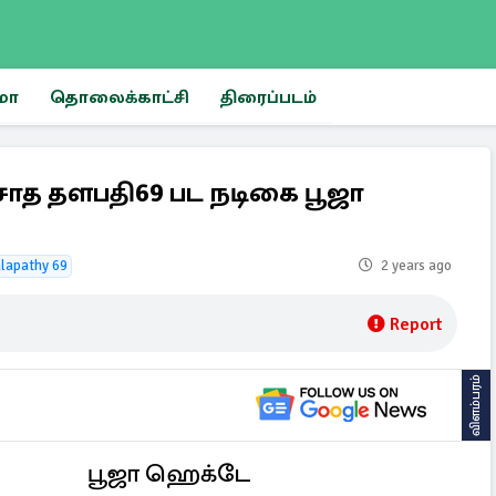
மா
தொலைக்காட்சி
திரைப்படம்
ாத தளபதி69 பட நடிகை பூஜா
lapathy 69
2 years ago
Report
விளம்பரம்
பூஜா ஹெக்டே