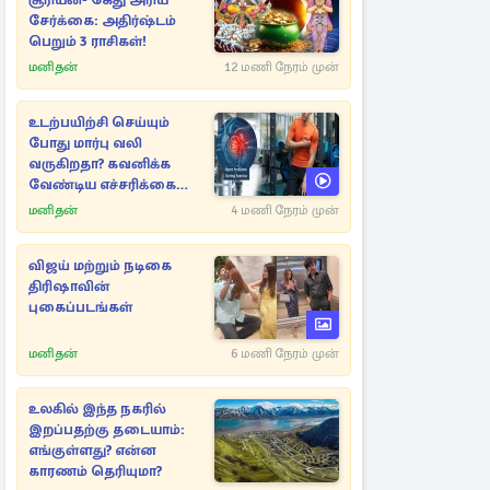
சூரியன்- கேது அரிய
சேர்க்கை: அதிர்ஷ்டம்
பெறும் 3 ராசிகள்!
மனிதன்
12 மணி நேரம் முன்
உடற்பயிற்சி செய்யும்
போது மார்பு வலி
வருகிறதா? கவனிக்க
வேண்டிய எச்சரிக்கை
அறிகுறிகள்
மனிதன்
4 மணி நேரம் முன்
விஜய் மற்றும் நடிகை
திரிஷாவின்
புகைப்படங்கள்
மனிதன்
6 மணி நேரம் முன்
உலகில் இந்த நகரில்
இறப்பதற்கு தடையாம்:
எங்குள்ளது? என்ன
காரணம் தெரியுமா?