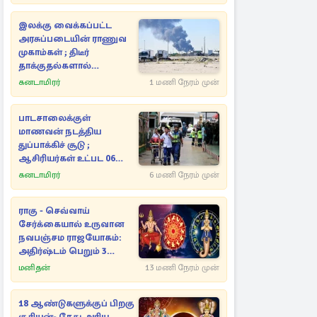
இலக்கு வைக்கப்பட்ட
அரசுப்படையின் ராணுவ
முகாம்கள் ; திடீர்
தாக்குதல்களால்
பறிக்கப்பட்ட உயிர்கள்
கனடாமிரர்
1 மணி நேரம் முன்
பாடசாலைக்குள்
மாணவன் நடத்திய
துப்பாக்கிச் சூடு ;
ஆசிரியர்கள் உட்பட 06
பேர் உயிரிழப்பு
கனடாமிரர்
6 மணி நேரம் முன்
ராகு - செவ்வாய்
சேர்க்கையால் உருவான
நவபஞ்சம ராஜயோகம்:
அதிர்ஷ்டம் பெறும் 3
ராசிகள்!
மனிதன்
13 மணி நேரம் முன்
18 ஆண்டுகளுக்குப் பிறகு