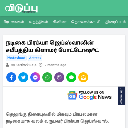
பிரபலங்கள்
வதந்திகள்
சினிமா
தொலைக்காட்சி
திரைப்படம்
நடிகை பிரக்யா ஜெய்ஸ்வாலின்
சமீபத்திய கிளாமர் போட்டோஷூட்
Photoshoot
Actress
By Karthick Raja
2 months ago
விளம்பரம்
தெலுங்கு திரையுலகில் மிகவும் பிரபலமான
நடிகையாக வலம் வருபவர் பிரக்யா ஜெய்ஸ்வால்.