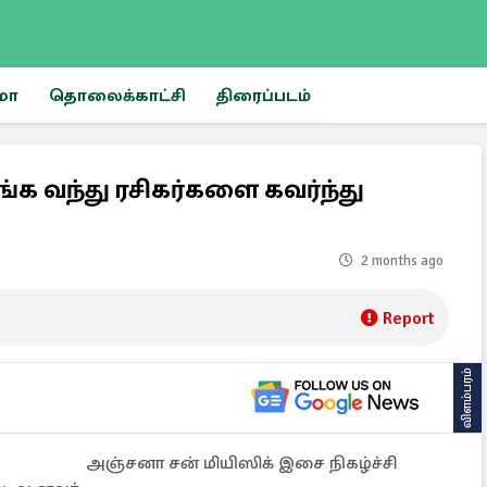
மா
தொலைக்காட்சி
திரைப்படம்
்க வந்து ரசிகர்களை கவர்ந்து
2 months ago
Report
விளம்பரம்
அஞ்சனா சன் மியிஸிக் இசை நிகழ்ச்சி