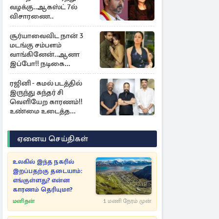
வழக்கு..ஆகஸ்ட் 7ல்
விசாரணை..
சூர்யாவைவிட நான் 3
மடங்கு சம்பளம்
வாங்கினேன்..ஆனா
இப்போ!! நடிகை
ஜோதிகா ஓபன் டாக்...
ரஜினி - கமல் படத்தில்
இருந்து சுந்தர் சி
வெளியேற காரணம்!!
உண்மை உடைத்த
நடிகை குஷ்பூ..
ஏனைய செய்திகள்
உலகில் இந்த நகரில்
இறப்பதற்கு தடையாம்:
எங்குள்ளது? என்ன
காரணம் தெரியுமா?
மனிதன்
1 மணி நேரம் முன்