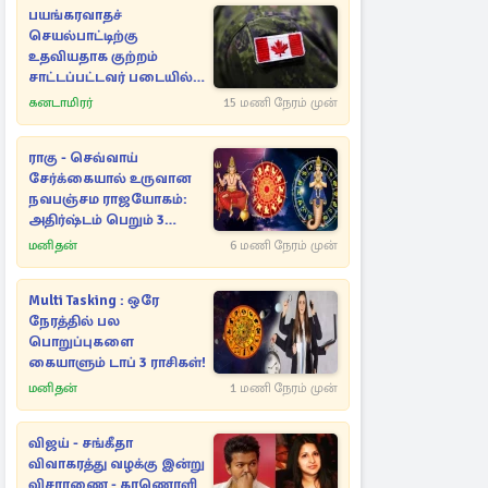
பயங்கரவாதச்
செயல்பாட்டிற்கு
உதவியதாக குற்றம்
சாட்டப்பட்டவர் படையில்
இருந்து நீக்கம்!
கனடாமிரர்
15 மணி நேரம் முன்
ராகு - செவ்வாய்
சேர்க்கையால் உருவான
நவபஞ்சம ராஜயோகம்:
அதிர்ஷ்டம் பெறும் 3
ராசிகள்!
மனிதன்
6 மணி நேரம் முன்
Multi Tasking : ஒரே
நேரத்தில் பல
பொறுப்புகளை
கையாளும் டாப் 3 ராசிகள்!
மனிதன்
1 மணி நேரம் முன்
விஜய் - சங்கீதா
விவாகரத்து வழக்கு இன்று
விசாரணை - காணொளி