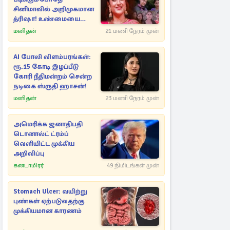
சினிமாவில் அறிமுகமான
த்ரிஷா! உண்மையை
பகிர்ந்த இயக்குநர் பிரவீன்
மனிதன்
21 மணி நேரம் முன்
காந்தி
AI போலி விளம்பரங்கள்:
ரூ.15 கோடி இழப்பீடு
கோரி நீதிமன்றம் சென்ற
நடிகை ஸ்ருதி ஹாசன்!
மனிதன்
23 மணி நேரம் முன்
அமெரிக்க ஜனாதிபதி
டொனால்ட் ட்ரம்ப்
வெளியிட்ட முக்கிய
அறிவிப்பு
கனடாமிரர்
49 நிமிடங்கள் முன்
Stomach Ulcer: வயிற்று
புண்கள் ஏற்படுவதற்கு
முக்கியமான காரணம்