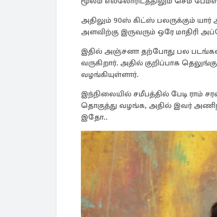
மூலம் எல்லோரிடத்திலும் செம பேம
அதிலும் 90ஸ் கிட்ஸ் பலருக்கும் யா
அளவிற்கு இருவரும் ஒரே மாதிரி அப்ப
இதில் அஞ்சனா தற்போது பல படங்கள
வருகிறார். அதில் குறிப்பாக தெலு
வழங்கியுள்ளார்.
இந்நிலையில் சமீபத்தில் பேடி ராம் 
தொகுத்து வழங்க, அதில் இவர் அணிந
இதோ..