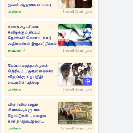
மூலம் ஆஜராக வாய்ப்பு
மனிதன்
3 மணி நேரம் முன்
ஈரான் ஆட்சியை
கவிழ்க்கும் திட்டம்
தோல்வி? மொசாட் உயர்
அதிகாரிகள் இருவர் நீக்கம்
கனடாமிரர்
9 மணி நேரம் முன்
பேப்பர் படித்தால் தான்
தெரியும்... முதலமைச்சர்
விஜய்க்கு உதயநிதி
ஸ்டாலின் பதிலடி
மனிதன்
3 மணி நேரம் முன்
விரைவில் வரும்
பிளாஸ்டிக் ரூபாய்
நோட்டுகள்.., பழைய
காகித நோட்டுகள்
செல்லுமா?
மனிதன்
17 மணி நேரம் முன்