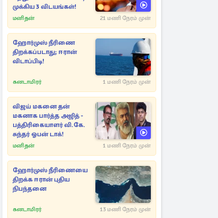
முக்கிய 3 விடயங்கள்!
மனிதன்
21 மணி நேரம் முன்
ஹோர்முஸ் நீரிணை
திறக்கப்படாது; ஈரான்
விடாப்பிடி!
கனடாமிரர்
1 மணி நேரம் முன்
விஜய் மகனை தன்
மகனாக பார்த்த அஜித் -
பத்திரிகையாளர் வி.கே.
சுந்தர் ஓபன் டாக்!
மனிதன்
1 மணி நேரம் முன்
ஹோர்முஸ் நீரிணையை
திறக்க ஈரான் புதிய
நிபந்தனை
கனடாமிரர்
13 மணி நேரம் முன்