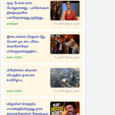
ஒரு போன் கால்
போதுமானது - புரமோஷன்
நிகழ்வுகளில்
பங்கேற்காதது குறித்து
நயன்தாரா ஓபன் டாக்!
மனிதன்
4 மணி நேரம் முன்
இடைக்கால பிரதமர் மீது
பெண் முட்டை வீச்சு;
கொசோவோ
பாராளுமன்றத்தில்
சலசலப்பு
கனடாமிரர்
3 மணி நேரம் முன்
பிரேசிலில் விமான
விபத்தில் நால்வர்
உயிரிழப்பு
கனடாமிரர்
3 மணி நேரம் முன்
விஜயின் வெற்றிப்
பயணத்திலிருந்து நாம்
கற்றுக்கொள்ள வேண்டிய