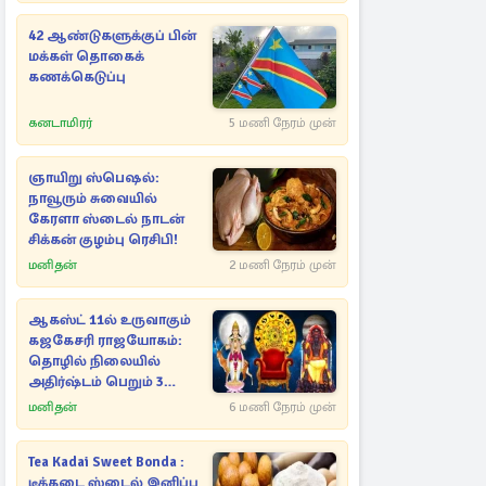
42 ஆண்டுகளுக்குப் பின்
மக்கள் தொகைக்
கணக்கெடுப்பு
கனடாமிரர்
5 மணி நேரம் முன்
ஞாயிறு ஸ்பெஷல்:
நாவூரும் சுவையில்
கேரளா ஸ்டைல் நாடன்
சிக்கன் குழம்பு ரெசிபி!
மனிதன்
2 மணி நேரம் முன்
ஆகஸ்ட் 11ல் உருவாகும்
கஜகேசரி ராஜயோகம்:
தொழில் நிலையில்
அதிர்ஷ்டம் பெறும் 3
ராசிகள்!
மனிதன்
6 மணி நேரம் முன்
Tea Kadai Sweet Bonda :
டீக்கடை ஸ்டைல் இனிப்பு