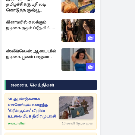
தமிழச்சிக்கு பதிலடி
கொடுத்த குஷ்பூ..
கிளாமரில் கலக்கும்
நடிகை ரகுல் ப்ரீத் சிங்....
ஸ்லீவ்லெஸ் ஆடையில்
நடிகை பூனம் பாஜ்வா..
ஏனைய செய்திகள்
30 ஆண்டுகளாக
எவரெஸ்டில் உறைந்த
‘கிரீன் பூட்ஸ்’ வீரரின்
உடலை மீட்க தீவிர முயற்சி
கனடாமிரர்
10 மணி நேரம் முன்