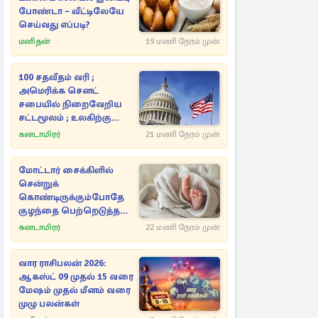
போண்டா – வீட்டிலேயே
செய்வது எப்படி?
மனிதன்
19 மணி நேரம் முன்
100 சதவீதம் வரி ;
அமெரிக்க செனட்
சபையில் நிறைவேறிய
சட்டமூலம் ; உலகிற்கு
காத்திருக்கும் சிக்கல்
கனடாமிரர்
21 மணி நேரம் முன்
மோட்டார் சைக்கிளில்
சென்றுக்
கொண்டிருக்கும்போதே
குழந்தை பெற்றெடுத்த
பெண் ; வைரலாகும்
கனடாமிரர்
22 மணி நேரம் முன்
காணொளி
வார ராசிபலன் 2026:
ஆகஸ்ட் 09 முதல் 15 வரை
மேஷம் முதல் மீனம் வரை
முழு பலன்கள்