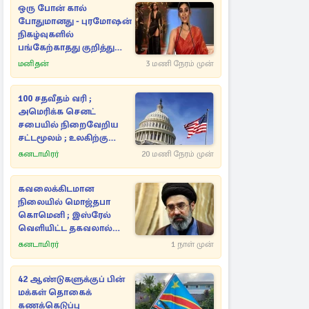
ஒரு போன் கால்
போதுமானது - புரமோஷன்
நிகழ்வுகளில்
பங்கேற்காதது குறித்து
நயன்தாரா ஓபன் டாக்!
மனிதன்
3 மணி நேரம் முன்
100 சதவீதம் வரி ;
அமெரிக்க செனட்
சபையில் நிறைவேறிய
சட்டமூலம் ; உலகிற்கு
காத்திருக்கும் சிக்கல்
கனடாமிரர்
20 மணி நேரம் முன்
கவலைக்கிடமான
நிலையில் மொஜ்தபா
கொமெனி ; இஸ்ரேல்
வெளியிட்ட தகவலால்
பரபரப்பு
கனடாமிரர்
1 நாள் முன்
42 ஆண்டுகளுக்குப் பின்
மக்கள் தொகைக்
கணக்கெடுப்பு