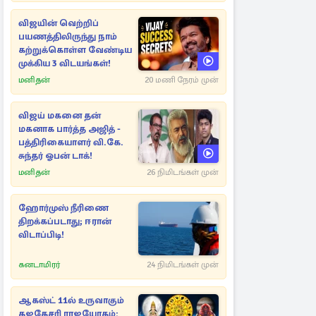
விஜயின் வெற்றிப்
பயணத்திலிருந்து நாம்
கற்றுக்கொள்ள வேண்டிய
முக்கிய 3 விடயங்கள்!
மனிதன்
20 மணி நேரம் முன்
விஜய் மகனை தன்
மகனாக பார்த்த அஜித் -
பத்திரிகையாளர் வி.கே.
சுந்தர் ஓபன் டாக்!
மனிதன்
26 நிமிடங்கள் முன்
ஹோர்முஸ் நீரிணை
திறக்கப்படாது; ஈரான்
விடாப்பிடி!
கனடாமிரர்
24 நிமிடங்கள் முன்
ஆகஸ்ட் 11ல் உருவாகும்
கஜகேசரி ராஜயோகம்: