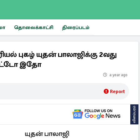
மா
தொலைக்காட்சி
திரைப்படம்
யல் புகழ் யுதன் பாலாஜிக்கு 2வது
போட்டோ இதோ
a year ago
Report
விளம்பரம்
யுதன் பாலாஜி