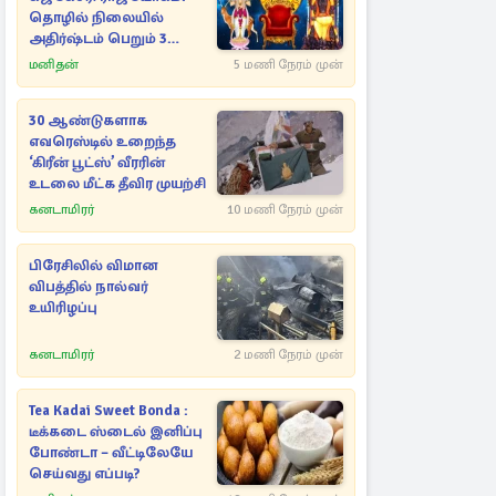
தொழில் நிலையில்
அதிர்ஷ்டம் பெறும் 3
ராசிகள்!
மனிதன்
5 மணி நேரம் முன்
30 ஆண்டுகளாக
எவரெஸ்டில் உறைந்த
‘கிரீன் பூட்ஸ்’ வீரரின்
உடலை மீட்க தீவிர முயற்சி
கனடாமிரர்
10 மணி நேரம் முன்
பிரேசிலில் விமான
விபத்தில் நால்வர்
உயிரிழப்பு
கனடாமிரர்
2 மணி நேரம் முன்
Tea Kadai Sweet Bonda :
டீக்கடை ஸ்டைல் இனிப்பு
போண்டா – வீட்டிலேயே
செய்வது எப்படி?