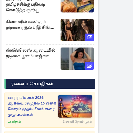
தமிழச்சிக்கு பதிலடி
கொடுத்த குஷ்பூ..
கிளாமரில் கலக்கும்
நடிகை ரகுல் ப்ரீத் சிங்....
ஸ்லீவ்லெஸ் ஆடையில்
நடிகை பூனம் பாஜ்வா..
ஏனைய செய்திகள்
வார ராசிபலன் 2026:
ஆகஸ்ட் 09 முதல் 15 வரை
மேஷம் முதல் மீனம் வரை
முழு பலன்கள்
மனிதன்
2 மணி நேரம் முன்