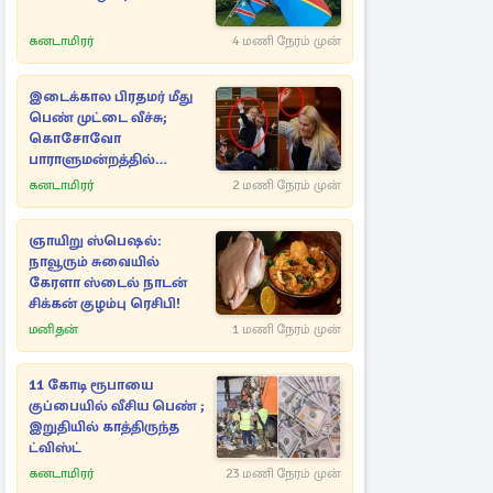
கனடாமிரர்
4 மணி நேரம் முன்
இடைக்கால பிரதமர் மீது
பெண் முட்டை வீச்சு;
கொசோவோ
பாராளுமன்றத்தில்
சலசலப்பு
கனடாமிரர்
2 மணி நேரம் முன்
ஞாயிறு ஸ்பெஷல்:
நாவூரும் சுவையில்
கேரளா ஸ்டைல் நாடன்
சிக்கன் குழம்பு ரெசிபி!
மனிதன்
1 மணி நேரம் முன்
11 கோடி ரூபாயை
குப்பையில் வீசிய பெண் ;
இறுதியில் காத்திருந்த
ட்விஸ்ட்
கனடாமிரர்
23 மணி நேரம் முன்