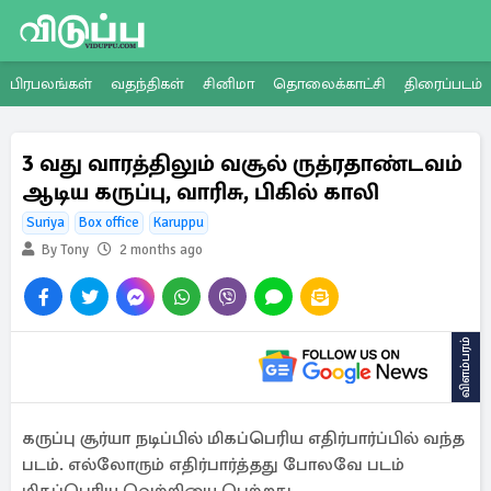
பிரபலங்கள்
வதந்திகள்
சினிமா
தொலைக்காட்சி
திரைப்படம்
3 வது வாரத்திலும் வசூல் ருத்ரதாண்டவம்
ஆடிய கருப்பு, வாரிசு, பிகில் காலி
Suriya
Box office
Karuppu
By Tony
2 months ago
விளம்பரம்
கருப்பு சூர்யா நடிப்பில் மிகப்பெரிய எதிர்பார்ப்பில் வந்த
படம். எல்லோரும் எதிர்பார்த்தது போலவே படம்