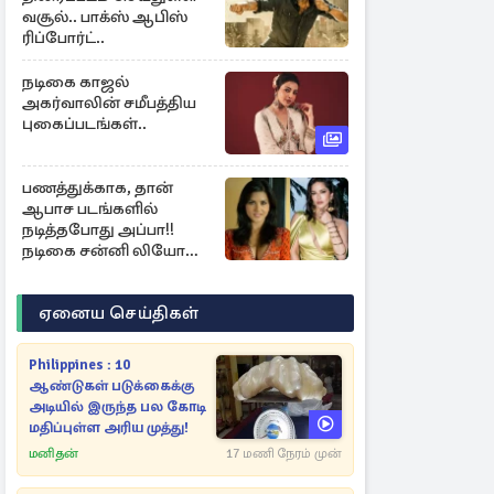
வசூல்.. பாக்ஸ் ஆபிஸ்
ரிப்போர்ட்..
நடிகை காஜல்
அகர்வாலின் சமீபத்திய
புகைப்படங்கள்..
பணத்துக்காக, தான்
ஆபாச படங்களில்
நடித்தபோது அப்பா!!
நடிகை சன்னி லியோன்
ஓபன்..
ஏனைய செய்திகள்
Philippines : 10
ஆண்டுகள் படுக்கைக்கு
அடியில் இருந்த பல கோடி
மதிப்புள்ள அரிய முத்து!
மனிதன்
17 மணி நேரம் முன்