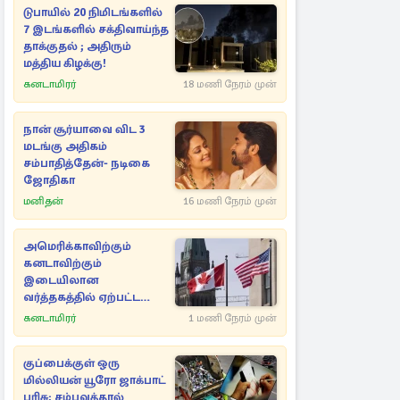
டுபாயில் 20 நிமிடங்களில்
7 இடங்களில் சக்திவாய்ந்த
தாக்குதல் ; அதிரும்
மத்திய கிழக்கு!
கனடாமிரர்
18 மணி நேரம் முன்
நான் சூர்யாவை விட 3
மடங்கு அதிகம்
சம்பாதித்தேன்- நடிகை
ஜோதிகா
மனிதன்
16 மணி நேரம் முன்
அமெரிக்காவிற்கும்
கனடாவிற்கும்
இடையிலான
வர்த்தகத்தில் ஏற்பட்ட
மாற்றம்
கனடாமிரர்
1 மணி நேரம் முன்
குப்பைக்குள் ஒரு
மில்லியன் யூரோ ஜாக்பாட்
பரிசு; சம்பவத்தால்