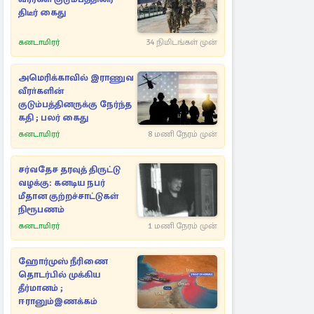
திடீர் கைது
கனடாமிரர்
34 நிமிடங்கள் முன்
அமெரிக்காவில் இராணுவ
வீரா்களின்
குடும்பத்தினருக்கு நேர்ந்த
கதி ; பலர் கைது
கனடாமிரர்
8 மணி நேரம் முன்
சர்வதேச தரவுத் திருட்டு
வழக்கு: கனடிய நபர்
மீதான குற்றச்சாட்டுகள்
நிரூபணம்
கனடாமிரர்
1 மணி நேரம் முன்
ஹோர்முஸ் நீரிணை
தொடர்பில் முக்கிய
தீர்மானம் ;
ஈரானும்இணக்கம்