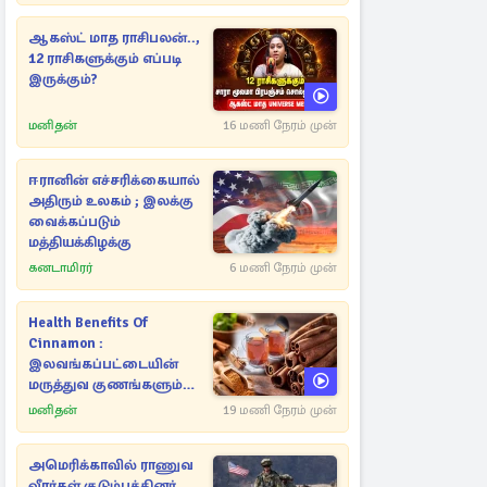
ஆகஸ்ட் மாத ராசிபலன்..,
12 ராசிகளுக்கும் எப்படி
இருக்கும்?
மனிதன்
16 மணி நேரம் முன்
ஈரானின் எச்சரிக்கையால்
அதிரும் உலகம் ; இலக்கு
வைக்கப்படும்
மத்தியக்கிழக்கு
கனடாமிரர்
6 மணி நேரம் முன்
Health Benefits Of
Cinnamon :
இலவங்கப்பட்டையின்
மருத்துவ குணங்களும்
ஆரோக்கிய
மனிதன்
19 மணி நேரம் முன்
நன்மைகளும்!
அமெரிக்காவில் ராணுவ
வீரர்கள் குடும்பத்தினர்