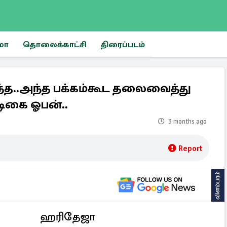
மா
தொலைக்காட்சி
திரைப்படம்
ந்த..அந்த பக்கம்கூட தலைவைத்து
டிகை ஓபன்..
3 months ago
Report
விளம்பரம்
ஹரிதேஜா