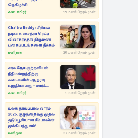
நெகிழ்ச்சி!
கனடாமிரர்
19 மணி நேரம் முன்
Chaitra Reddy : சீரியல்
நடிகை சைத்ரா ரெட்டி
விவாகரத்தா? திருமண
புகைப்படங்களை நீக்கம்
மனிதன்
20 மணி நேரம் முன்
சர்வதேச குற்றவியல்
நீதிமன்றத்திற்கு
கனடாவின் ஆதரவு
உறுதியானது - மார்க்
கார்னி
கனடாமிரர்
1 மணி நேரம் முன்
உலக தாய்ப்பால் வாரம்
2026: குழந்தைக்கு முதல்
தடுப்பூசியான சீம்பாலின்
முக்கியத்துவம்!
மனிதன்
23 மணி நேரம் முன்