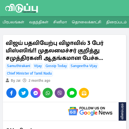
பிரபலங்கள்
வதந்திகள்
சினிமா
தொலைக்காட்சி
திரைப்படம்
விஜய் பதவியேற்பு விழாவில் 3 பேர்
மிஸ்ஸிங்!! முதலமைச்சர் குறித்து
சமுத்திரகனி ஆதங்கமான பேச்சு...
Samuthirakani
Vijay
Gossip Today
Sangeetha Vijay
Chief Minister of Tamil Nadu
By Jai
2 months ago
விளம்பரம்