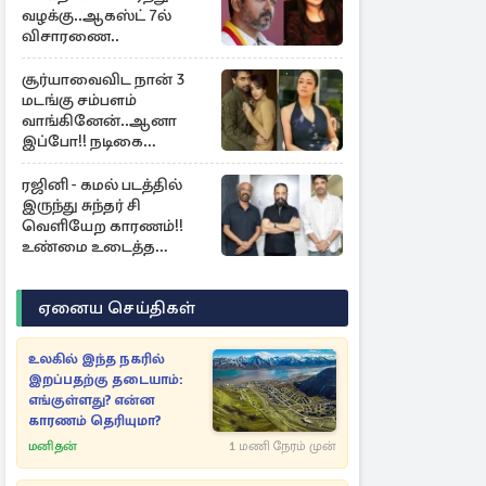
வழக்கு..ஆகஸ்ட் 7ல்
விசாரணை..
சூர்யாவைவிட நான் 3
மடங்கு சம்பளம்
வாங்கினேன்..ஆனா
இப்போ!! நடிகை
ஜோதிகா ஓபன் டாக்...
ரஜினி - கமல் படத்தில்
இருந்து சுந்தர் சி
வெளியேற காரணம்!!
உண்மை உடைத்த
நடிகை குஷ்பூ..
ஏனைய செய்திகள்
உலகில் இந்த நகரில்
இறப்பதற்கு தடையாம்:
எங்குள்ளது? என்ன
காரணம் தெரியுமா?
மனிதன்
1 மணி நேரம் முன்