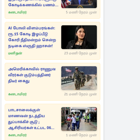
கோடிக்கணக்கில் பணம்
மீள்கொடை
கனடாமிரர்
5 மணி நேரம் முன்
AI போலி விளம்பரங்கள்:
ரூ.15 கோடி இழப்பீடு
கோரி நீதிமன்றம் சென்ற
நடிகை ஸ்ருதி ஹாசன்!
மனிதன்
23 மணி நேரம் முன்
அமெரிக்காவில் ராணுவ
வீரர்கள் குடும்பத்தினர்
திடீர் கைது
கனடாமிரர்
21 மணி நேரம் முன்
பாடசாலைக்குள்
மாணவன் நடத்திய
துப்பாக்கிச் சூடு ;
ஆசிரியர்கள் உட்பட 06
பேர் உயிரிழப்பு
கனடாமிரர்
1 மணி நேரம் முன்