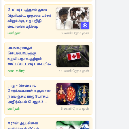
பேப்பர் படித்தால் தான்
தெரியும்... முதலமைச்சர்
விஜய்க்கு உதயநிதி
ஸ்டாலின் பதிலடி
மனிதன்
3 மணி நேரம் முன்
பயங்கரவாதச்
செயல்பாட்டிற்கு
உதவியதாக குற்றம்
சாட்டப்பட்டவர் படையில்
இருந்து நீக்கம்!
கனடாமிரர்
15 மணி நேரம் முன்
ராகு - செவ்வாய்
சேர்க்கையால் உருவான
நவபஞ்சம ராஜயோகம்:
அதிர்ஷ்டம் பெறும் 3
ராசிகள்!
மனிதன்
6 மணி நேரம் முன்
ஈரான் ஆட்சியை
கவிழ்க்கும் திட்டம்