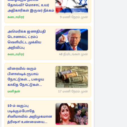
தோல்வி? மொசாட் உயர்
அதிகாரிகள் இருவர் நீக்கம்
கனடாமிரர்
9 மணி நேரம் முன்
அமெரிக்க ஜனாதிபதி
டொனால்ட் ட்ரம்ப்
வெளியிட்ட முக்கிய
அறிவிப்பு
கனடாமிரர்
48 நிமிடங்கள் முன்
விரைவில் வரும்
பிளாஸ்டிக் ரூபாய்
நோட்டுகள்.., பழைய
காகித நோட்டுகள்
செல்லுமா?
மனிதன்
17 மணி நேரம் முன்
10-ம் வகுப்பு
படிக்கும்போதே
சினிமாவில் அறிமுகமான
த்ரிஷா! உண்மையை