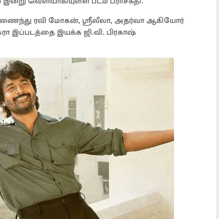
் இன்று வெளியாகியுள்ள படம் பராசக்தி.
இணைந்து ரவி மோகன், ஸ்ரீலீலா, அதர்வா ஆகியோர்
கரா இப்படத்தை இயக்க ஜி.வி. பிரகாஷ்