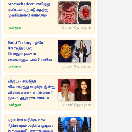
Stomach Ulcer: வயிற்று
புண்கள் ஏற்படுவதற்கு
முக்கியமான காரணம்
மனிதன்
5 மணி நேரம் முன்
Multi Tasking : ஒரே
நேரத்தில் பல
பொறுப்புகளை
கையாளும் டாப் 3 ராசிகள்!
மனிதன்
1 மணி நேரம் முன்
விஜய் - சங்கீதா
விவாகரத்து வழக்கு இன்று
விசாரணை - காணொளி
மூலம் ஆஜராக வாய்ப்பு
மனிதன்
3 மணி நேரம் முன்
டிரம்பின் வரிக்கு உச்ச
நீதிமன்றம் அதிரடி முடிவு ;
இறக்குமதியாளர்களுக்கு