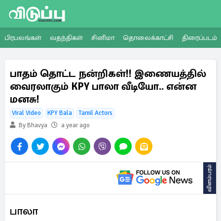
பிரபலங்கள்
வதந்திகள்
சினிமா
தொலைக்காட்சி
திரைப்படம்
பாதம் தொட்ட நன்றிகள்!! இணையத்தில்
வைரலாகும் KPY பாலா வீடியோ.. என்ன
மனசு!
Viral Video
KPY Bala
Tamil Actors
By Bhavya
a year ago
விளம்பரம்
பாலா