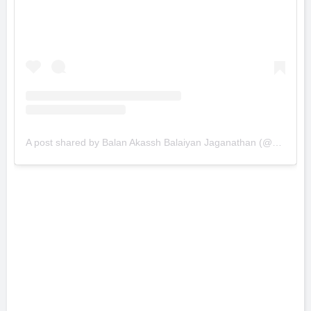
A post shared by Balan Akassh Balaiyan Jaganathan (@bjbala_kpy)