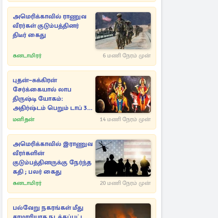
அமெரிக்காவில் ராணுவ
வீரர்கள் குடும்பத்தினர்
திடீர் கைது
கனடாமிரர்
6 மணி நேரம் முன்
புதன்–சுக்கிரன்
சேர்க்கையால் லாப
திருஷ்டி யோகம்:
அதிர்ஷ்டம் பெறும் டாப் 3
ராசிகள்!
மனிதன்
14 மணி நேரம் முன்
அமெரிக்காவில் இராணுவ
வீரா்களின்
குடும்பத்தினருக்கு நேர்ந்த
கதி ; பலர் கைது
கனடாமிரர்
20 மணி நேரம் முன்
பல்வேறு நகரங்கள் மீது
சரமாரியாக நடத்தப்பட்ட