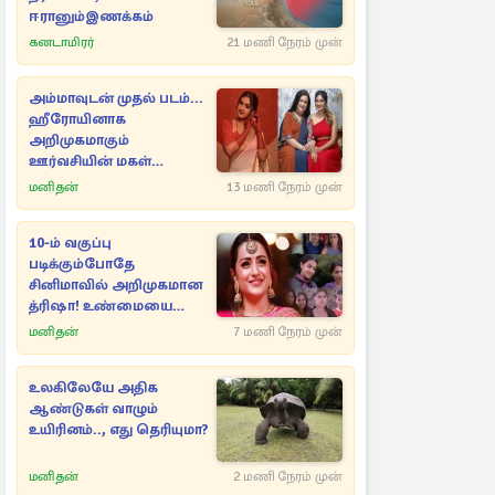
ஈரானும்இணக்கம்
கனடாமிரர்
21 மணி நேரம் முன்
அம்மாவுடன் முதல் படம்...
ஹீரோயினாக
அறிமுகமாகும்
ஊர்வசியின் மகள்
தேஜலட்சுமி!
மனிதன்
13 மணி நேரம் முன்
10-ம் வகுப்பு
படிக்கும்போதே
சினிமாவில் அறிமுகமான
த்ரிஷா! உண்மையை
பகிர்ந்த இயக்குநர் பிரவீன்
மனிதன்
7 மணி நேரம் முன்
காந்தி
உலகிலேயே அதிக
ஆண்டுகள் வாழும்
உயிரினம்.., எது தெரியுமா?
மனிதன்
2 மணி நேரம் முன்