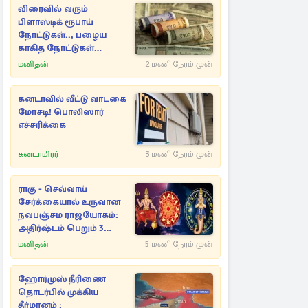
விரைவில் வரும்
பிளாஸ்டிக் ரூபாய்
நோட்டுகள்.., பழைய
காகித நோட்டுகள்
செல்லுமா?
மனிதன்
2 மணி நேரம் முன்
கனடாவில் வீட்டு வாடகை
மோசடி! பொலிஸார்
எச்சரிக்கை
கனடாமிரர்
3 மணி நேரம் முன்
ராகு - செவ்வாய்
சேர்க்கையால் உருவான
நவபஞ்சம ராஜயோகம்:
அதிர்ஷ்டம் பெறும் 3
ராசிகள்!
மனிதன்
5 மணி நேரம் முன்
ஹோர்முஸ் நீரிணை
தொடர்பில் முக்கிய
தீர்மானம் ;