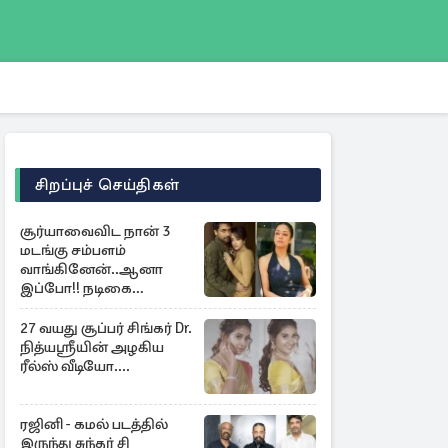
சிறப்புச் செய்திகள்
சூர்யாவைவிட நான் 3
மடங்கு சம்பளம்
வாங்கினேன்..ஆனா
இப்போ!! நடிகை
ஜோதிகா ஓபன் டாக்...
27 வயது சூப்பர் சிங்கர் Dr.
நித்யஸ்ரீயின் அழகிய
ரீல்ஸ் வீடியோ....
ரஜினி - கமல் படத்தில்
இருந்து சுந்தர் சி