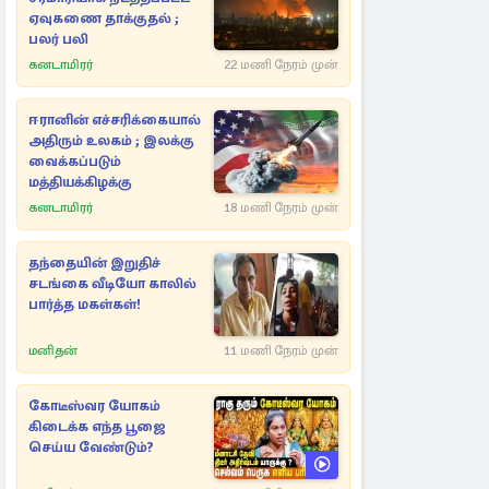
ஏவுகணை தாக்குதல் ;
பலர் பலி
கனடாமிரர்
22 மணி நேரம் முன்
ஈரானின் எச்சரிக்கையால்
அதிரும் உலகம் ; இலக்கு
வைக்கப்படும்
மத்தியக்கிழக்கு
கனடாமிரர்
18 மணி நேரம் முன்
தந்தையின் இறுதிச்
சடங்கை வீடியோ காலில்
பார்த்த மகள்கள்!
மனிதன்
11 மணி நேரம் முன்
கோடீஸ்வர யோகம்
கிடைக்க எந்த பூஜை
செய்ய வேண்டும்?