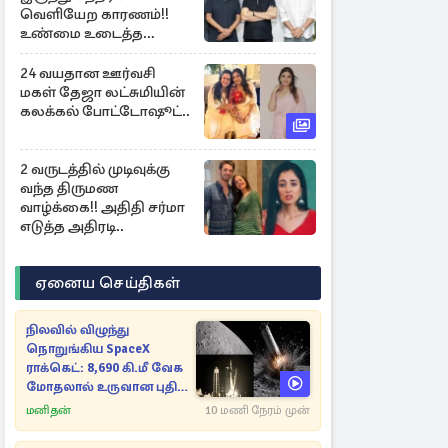
வெளியேற காரணம்!!
உண்மை உடைத்த
நடிகை குஷ்பூ..
24 வயதான ஊர்வசி
மகள் தேஜா லட்சுமியின்
கலக்கல் போட்டோஷூட்..
2 வருடத்தில் முடிவுக்கு
வந்த திருமண
வாழ்க்கை!! அதிதி சர்மா
எடுத்த அதிரடி..
ஏனைய செய்திகள்
நிலவில் விழுந்து
நொறுங்கிய SpaceX
ராக்கெட்: 8,690 கி.மீ வேக
மோதலால் உருவான புதிய
பள்ளம்!
மனிதன்
10 மணி நேரம் முன்