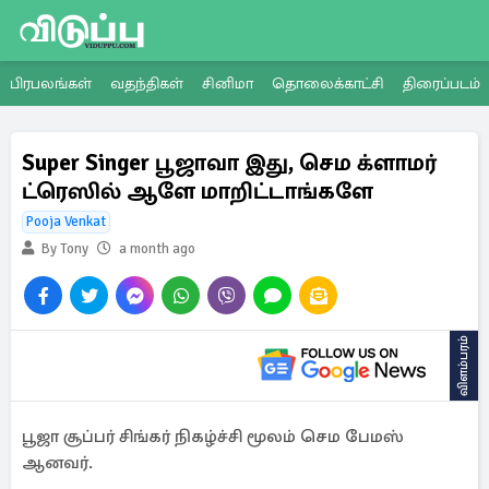
பிரபலங்கள்
வதந்திகள்
சினிமா
தொலைக்காட்சி
திரைப்படம்
Super Singer பூஜாவா இது, செம க்ளாமர்
ட்ரெஸில் ஆளே மாறிட்டாங்களே
Pooja Venkat
By Tony
a month ago
விளம்பரம்
பூஜா சூப்பர் சிங்கர் நிகழ்ச்சி மூலம் செம பேமஸ்
ஆனவர்.