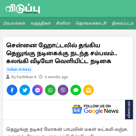
பிரபலங்கள்
வதந்திகள்
சினிமா
தொலைக்காட்சி
திரைப்படம்
சென்னை ஹோட்டலில் தங்கிய
தெலுங்கு நடிகைக்கு நடந்த சம்பவம்..
கலங்கி வீடியோ வெளியிட்ட நடிகை
Indian Actress
By Parthiban A
6 months ago
விளம்பரம்
தெலுங்கு நடிகர் மோகன் பாபுவின் மகள் லட்சுமி மஞ்சு.