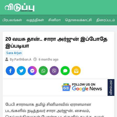
பிரபலங்கள்
வதந்திகள்
சினிமா
தொலைக்காட்சி
திரைப்படம்
20 வயசு தான்.. சாரா அர்ஜுன் இப்போதே
இப்படியா
Sara Arjun
By Parthiban.A
6 months ago
விளம்பரம்
பேபி சாராவாக தமிழ் சினிமாவில் ஏராளமான
படங்களில் நடித்தவர் சாரா அர்ஜுன். சைவம்,