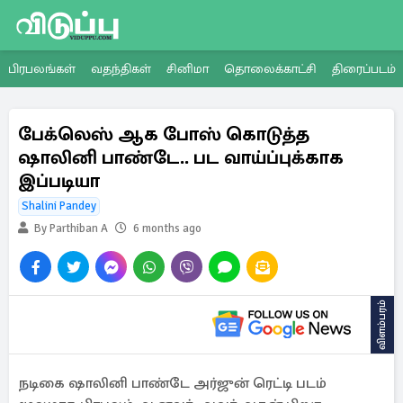
பிரபலங்கள்
வதந்திகள்
சினிமா
தொலைக்காட்சி
திரைப்படம்
பேக்லெஸ் ஆக போஸ் கொடுத்த
ஷாலினி பாண்டே.. பட வாய்ப்புக்காக
இப்படியா
Shalini Pandey
By Parthiban A
6 months ago
விளம்பரம்
நடிகை ஷாலினி பாண்டே அர்ஜுன் ரெட்டி படம்