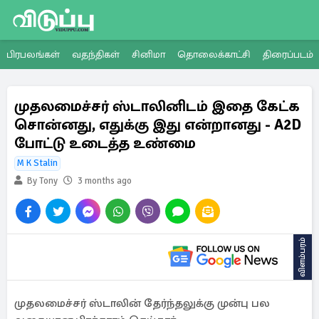
பிரபலங்கள்
வதந்திகள்
சினிமா
தொலைக்காட்சி
திரைப்படம்
முதலமைச்சர் ஸ்டாலினிடம் இதை கேட்க
சொன்னது, எதுக்கு இது என்றானது - A2D
போட்டு உடைத்த உண்மை
M K Stalin
By Tony
3 months ago
விளம்பரம்
முதலமைச்சர் ஸ்டாலின் தேர்ந்தலுக்கு முன்பு பல