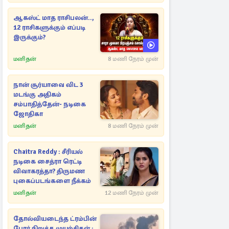
ஆகஸ்ட் மாத ராசிபலன்..,
12 ராசிகளுக்கும் எப்படி
இருக்கும்?
மனிதன்
8 மணி நேரம் முன்
நான் சூர்யாவை விட 3
மடங்கு அதிகம்
சம்பாதித்தேன்- நடிகை
ஜோதிகா
மனிதன்
8 மணி நேரம் முன்
Chaitra Reddy : சீரியல்
நடிகை சைத்ரா ரெட்டி
விவாகரத்தா? திருமண
புகைப்படங்களை நீக்கம்
மனிதன்
12 மணி நேரம் முன்
தோல்வியடைந்த ட்ரம்பின்
போர் நிறுத்த முயற்சிகள் ;