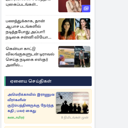
புகைப்படங்கள்..
பணத்துக்காக, தான்
ஆபாச படங்களில்
நடித்தபோது அப்பா!!
நடிகை சன்னி லியோன்
ஓபன்..
கென்யா காட்டு
விலங்குகளுடன் டிராவல்
செய்த நடிகை எஸ்தர்
அனில்...
ஏனைய செய்திகள்
அமெரிக்காவில் இராணுவ
வீரா்களின்
குடும்பத்தினருக்கு நேர்ந்த
கதி ; பலர் கைது
கனடாமிரர்
8 நிமிடங்கள் முன்