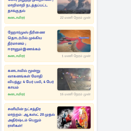
மாறிமாறி நடத்தப்பட்ட
தாக்குதல்
கனடாமிரர்
22 மணி நேரம் முன்
ஹோர்முஸ் நீரிணை
தொடர்பில் முக்கிய
தீர்மானம் ;
ஈரானும்இணக்கம்
கனடாமிரர்
1 மணி நேரம் முன்
கனடாவில் மூன்று
வாகனங்கள் மோதி
விபத்து: 4 பேர் பலி, 4 பேர்
காயம்
கனடாமிரர்
16 மணி நேரம் முன்
சனியின் நட்சத்திர
மாற்றம்: ஆகஸ்ட் 20 முதல்
அதிர்ஷ்டம் பெறும்
ராசிகள்!