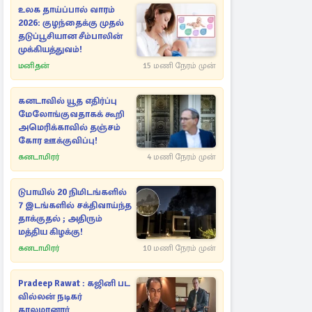
உலக தாய்ப்பால் வாரம்
2026: குழந்தைக்கு முதல்
தடுப்பூசியான சீம்பாலின்
முக்கியத்துவம்!
மனிதன்
15 மணி நேரம் முன்
கனடாவில் யூத எதிர்ப்பு
மேலோங்குவதாகக் கூறி
அமெரிக்காவில் தஞ்சம்
கோர ஊக்குவிப்பு!
கனடாமிரர்
4 மணி நேரம் முன்
டுபாயில் 20 நிமிடங்களில்
7 இடங்களில் சக்திவாய்ந்த
தாக்குதல் ; அதிரும்
மத்திய கிழக்கு!
கனடாமிரர்
10 மணி நேரம் முன்
Pradeep Rawat : கஜினி பட
வில்லன் நடிகர்
காலமானார்