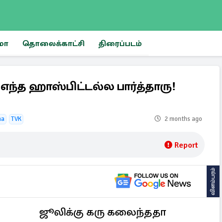
மா
தொலைக்காட்சி
திரைப்படம்
எந்த ஹாஸ்பிட்டல்ல பார்த்தாரு!
na
TVK
2 months ago
Report
விளம்பரம்
ஜூலிக்கு கரு கலைந்ததா