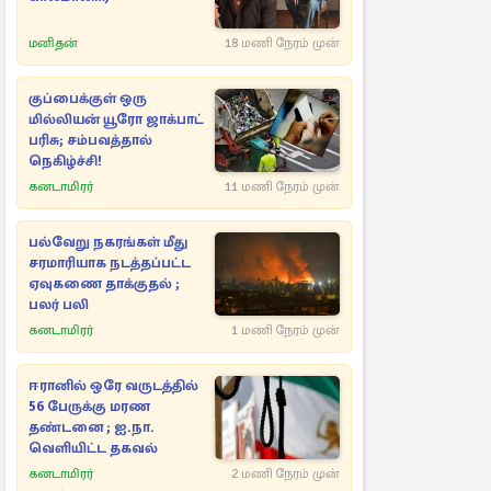
மனிதன்
18 மணி நேரம் முன்
குப்பைக்குள் ஒரு
மில்லியன் யூரோ ஜாக்பாட்
பரிசு; சம்பவத்தால்
நெகிழ்ச்சி!
கனடாமிரர்
11 மணி நேரம் முன்
பல்வேறு நகரங்கள் மீது
சரமாரியாக நடத்தப்பட்ட
ஏவுகணை தாக்குதல் ;
பலர் பலி
கனடாமிரர்
1 மணி நேரம் முன்
ஈரானில் ஒரே வருடத்தில்
56 பேருக்கு மரண
தண்டனை ; ஐ.நா.
வெளியிட்ட தகவல்
கனடாமிரர்
2 மணி நேரம் முன்