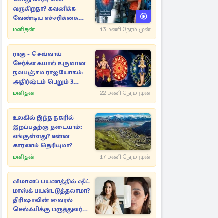
வருகிறதா? கவனிக்க
வேண்டிய எச்சரிக்கை
அறிகுறிகள்
மனிதன்
13 மணி நேரம் முன்
ராகு - செவ்வாய்
சேர்க்கையால் உருவான
நவபஞ்சம ராஜயோகம்:
அதிர்ஷ்டம் பெறும் 3
ராசிகள்!
மனிதன்
22 மணி நேரம் முன்
உலகில் இந்த நகரில்
இறப்பதற்கு தடையாம்:
எங்குள்ளது? என்ன
காரணம் தெரியுமா?
மனிதன்
17 மணி நேரம் முன்
விமானப் பயணத்தில் ஷீட்
மாஸ்க் பயன்படுத்தலாமா?
திரிஷாவின் வைரல்
செல்ஃபிக்கு மருத்துவர்