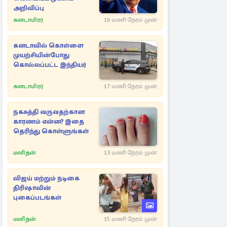
அறிவிப்பு
கனடாமிரர்
16 மணி நேரம் முன்
கனடாவில் கொள்ளை
முயற்சியின்போது
கொல்லப்பட்ட இந்தியர்
கனடாமிரர்
17 மணி நேரம் முன்
நகசுத்தி வருவதற்கான
காரணம் என்ன? இதை
தெரிந்து கொள்ளுங்கள்
மனிதன்
13 மணி நேரம் முன்
விஜய் மற்றும் நடிகை
திரிஷாவின்
புகைப்படங்கள்
மனிதன்
15 மணி நேரம் முன்