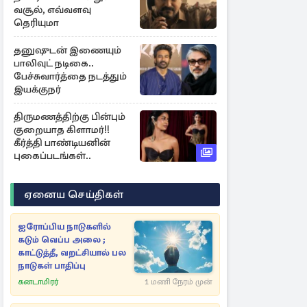
வசூல், எவ்வளவு
தெரியுமா
தனுஷுடன் இணையும்
பாலிவுட் நடிகை..
பேச்சுவார்த்தை நடத்தும்
இயக்குநர்
திருமணத்திற்கு பின்பும்
குறையாத கிளாமர்!!
கீர்த்தி பாண்டியனின்
புகைப்படங்கள்..
ஏனைய செய்திகள்
ஐரோப்பிய நாடுகளில்
கடும் வெப்ப அலை ;
காட்டுத்தீ, வறட்சியால் பல
நாடுகள் பாதிப்பு
கனடாமிரர்
1 மணி நேரம் முன்