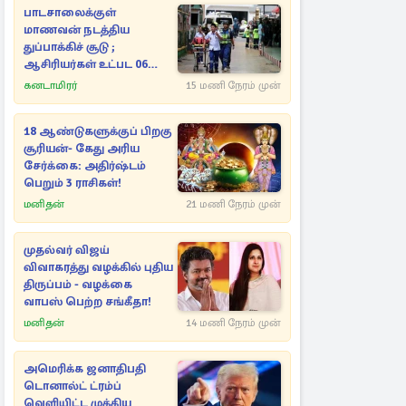
பாடசாலைக்குள்
மாணவன் நடத்திய
துப்பாக்கிச் சூடு ;
ஆசிரியர்கள் உட்பட 06
பேர் உயிரிழப்பு
கனடாமிரர்
15 மணி நேரம் முன்
18 ஆண்டுகளுக்குப் பிறகு
சூரியன்- கேது அரிய
சேர்க்கை: அதிர்ஷ்டம்
பெறும் 3 ராசிகள்!
மனிதன்
21 மணி நேரம் முன்
முதல்வர் விஜய்
விவாகரத்து வழக்கில் புதிய
திருப்பம் - வழக்கை
வாபஸ் பெற்ற சங்கீதா!
மனிதன்
14 மணி நேரம் முன்
அமெரிக்க ஜனாதிபதி
டொனால்ட் ட்ரம்ப்
வெளியிட்ட முக்கிய