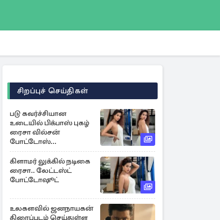
சிறப்புச் செய்திகள்
படு கவர்ச்சியான
உடையில் பிக்பாஸ் புகழ்
ரைசா வில்சன்
போட்டோஸ்...
கிளாமர் லுக்கில் நடிகை
ரைசா.. லேட்டஸ்ட்
போட்டோஷூட்
உலகளவில் ஜனநாயகன்
திரைப்படம் செய்துள்ள