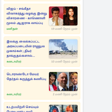
விஜய் - சங்கீதா
விவாகரத்து வழக்கு இன்று
விசாரணை - காணொளி
மூலம் ஆஜராக வாய்ப்பு
மனிதன்
19 மணி நேரம் முன்
இலக்கு வைக்கப்பட்ட
அரசுப்படையின் ராணுவ
முகாம்கள் ; திடீர்
தாக்குதல்களால்
பறிக்கப்பட்ட உயிர்கள்
கனடாமிரர்
10 மணி நேரம் முன்
டொராண்டோ மேயர்
தேர்தல் கருத்துக் கணிப்பு
கனடாமிரர்
2 மணி நேரம் முன்
உடற்பயிற்சி செய்யும்
போது மார்பு வலி