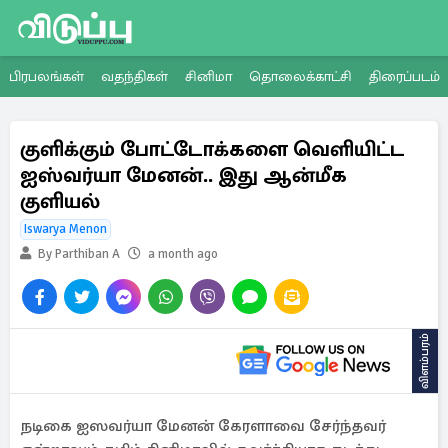
பிரபலங்கள்
வதந்திகள்
சினிமா
தொலைக்காட்சி
திரைப்படம்
குளிக்கும் போட்டோக்களை வெளியிட்ட
ஐஸ்வர்யா மேனன்.. இது ஆன்மீக
குளியல்
Iswarya Menon
By Parthiban A
a month ago
விளம்பரம்
நடிகை ஐஸவர்யா மேனன் கேரளாவை சேர்ந்தவர்