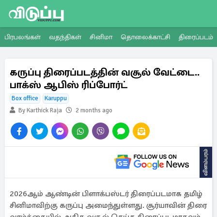
பிரபலங்கள்
வதந்திகள்
சினிமா
தொலைக்காட்சி
திரைப்படம்
கருப்பு திரைப்படத்தின் வசூல் வேட்டை..
பாக்ஸ் ஆபிஸ் ரிப்போர்ட்
Box office
Karuppu
By Karthick Raja
2 months ago
விளம்பரம்
2026ஆம் ஆண்டின் பிளாக்பஸ்டர் திரைப்படமாக தமிழ்
சினிமாவிற்கு கருப்பு அமைந்துள்ளது. சூர்யாவின் திரை