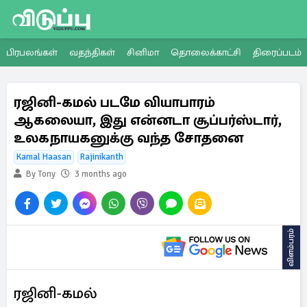
பிரபலங்கள்
வதந்திகள்
சினிமா
தொலைக்காட்சி
திரைப்படம்
ரஜினி-கமல் படமே வியாபாரம்
ஆகலையா, இது என்னடா சூப்பர்ஸ்டார்,
உலகநாயகனுக்கு வந்த சோதனை
Kamal Haasan
Rajinikanth
By Tony
3 months ago
விளம்பரம்
ரஜினி-கமல்