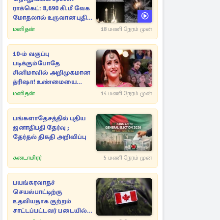
ராக்கெட்: 8,690 கி.மீ வேக
மோதலால் உருவான புதிய
பள்ளம்!
மனிதன்
18 மணி நேரம் முன்
10-ம் வகுப்பு
படிக்கும்போதே
சினிமாவில் அறிமுகமான
த்ரிஷா! உண்மையை
பகிர்ந்த இயக்குநர் பிரவீன்
மனிதன்
14 மணி நேரம் முன்
காந்தி
பங்களாதேசத்தில் புதிய
ஜனாதிபதி தேர்வு ;
தேர்தல் திகதி அறிவிப்பு
கனடாமிரர்
5 மணி நேரம் முன்
பயங்கரவாதச்
செயல்பாட்டிற்கு
உதவியதாக குற்றம்
சாட்டப்பட்டவர் படையில்