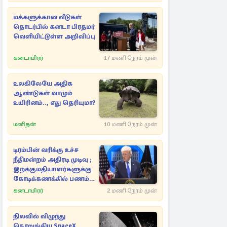
மக்களுக்கான வீடுகள்
தொடர்பில் கனடா பிரதமர்
வெளியிட்டுள்ள அறிவிப்பு
கனடாமிரர்
17 மணி நேரம் முன்
உலகிலேயே அதிக
ஆண்டுகள் வாழும்
உயிரினம்.., எது தெரியுமா?
மனிதன்
10 மணி நேரம் முன்
டிரம்பின் வரிக்கு உச்ச
நீதிமன்றம் அதிரடி முடிவு ;
இறக்குமதியாளர்களுக்கு
கோடிக்கணக்கில் பணம்
மீள்கொடை
கனடாமிரர்
2 மணி நேரம் முன்
நிலவில் விழுந்து
நொறுங்கிய SpaceX