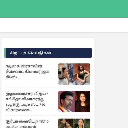
சிறப்புச் செய்திகள்
நடிகை ரைசாவின்
ரீசெண்ட் கிளாமர் லுக்
ரீல்ஸ்...
முதலமைச்சர் விஜய் -
சங்கீதா விவாகரத்து
வழக்கு..ஆகஸ்ட் 7ல்
விசாரணை..
சூர்யாவைவிட நான் 3
மடங்கு சம்பளம்