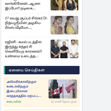
வாங்கினேன்..ஆனா
இப்போ!! நடிகை
ஜோதிகா ஓபன் டாக்...
27 வயது சூப்பர் சிங்கர் Dr.
நித்யஸ்ரீயின் அழகிய
ரீல்ஸ் வீடியோ....
ரஜினி - கமல் படத்தில்
இருந்து சுந்தர் சி
வெளியேற காரணம்!!
உண்மை உடைத்த
நடிகை குஷ்பூ..
ஏனைய செய்திகள்
அமெரிக்காவிற்கும்
கனடாவிற்கும்
இடையிலான
வர்த்தகத்தில் ஏற்பட்ட
மாற்றம்
கனடாமிரர்
21 மணி நேரம் முன்