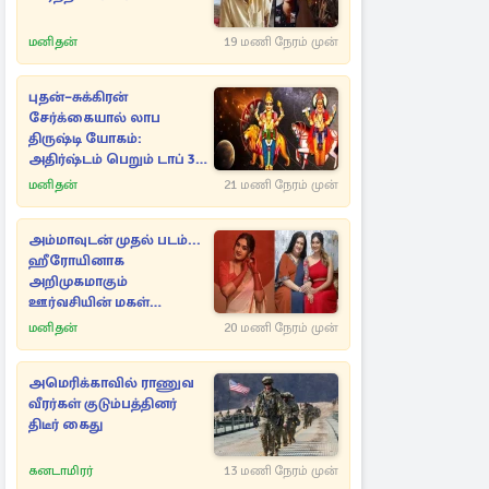
மனிதன்
19 மணி நேரம் முன்
புதன்–சுக்கிரன்
சேர்க்கையால் லாப
திருஷ்டி யோகம்:
அதிர்ஷ்டம் பெறும் டாப் 3
ராசிகள்!
மனிதன்
21 மணி நேரம் முன்
அம்மாவுடன் முதல் படம்...
ஹீரோயினாக
அறிமுகமாகும்
ஊர்வசியின் மகள்
தேஜலட்சுமி!
மனிதன்
20 மணி நேரம் முன்
அமெரிக்காவில் ராணுவ
வீரர்கள் குடும்பத்தினர்
திடீர் கைது
கனடாமிரர்
13 மணி நேரம் முன்