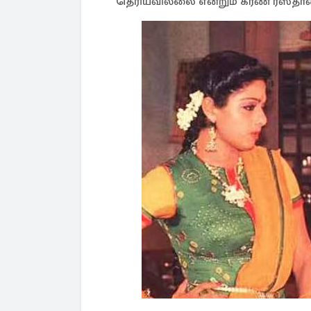
தெரியவில்லை என்றும் கரண் ரஸ்தான்