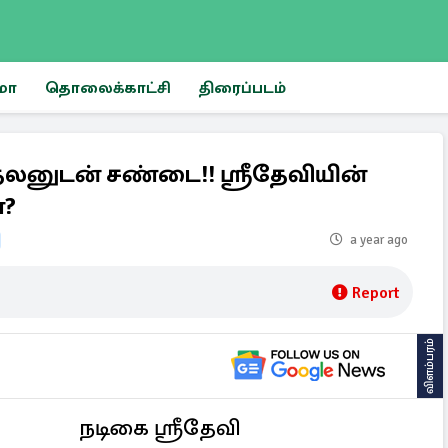
மா
தொலைக்காட்சி
திரைப்படம்
ாதலனுடன் சண்டை!! ஸ்ரீதேவியின்
ா?
a year ago
Report
விளம்பரம்
நடிகை ஸ்ரீதேவி