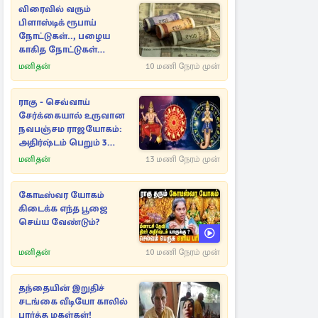
விரைவில் வரும்
பிளாஸ்டிக் ரூபாய்
நோட்டுகள்.., பழைய
காகித நோட்டுகள்
செல்லுமா?
மனிதன்
10 மணி நேரம் முன்
ராகு - செவ்வாய்
சேர்க்கையால் உருவான
நவபஞ்சம ராஜயோகம்:
அதிர்ஷ்டம் பெறும் 3
ராசிகள்!
மனிதன்
13 மணி நேரம் முன்
கோடீஸ்வர யோகம்
கிடைக்க எந்த பூஜை
செய்ய வேண்டும்?
மனிதன்
10 மணி நேரம் முன்
தந்தையின் இறுதிச்
சடங்கை வீடியோ காலில்
பார்த்த மகள்கள்!