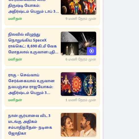
திருஷ்டி யோகம்:
அதிர்ஷ்டம் பெறும் டாப் 3
ராசிகள்!
மனிதன்
9 மணி நேரம் முன்
நிலவில் விழுந்து
நொறுங்கிய SpaceX
ராக்கெட்: 8,690 கி.மீ வேக
மோதலால் உருவான புதிய
பள்ளம்!
மனிதன்
6 மணி நேரம் முன்
ராகு - செவ்வாய்
சேர்க்கையால் உருவான
நவபஞ்சம ராஜயோகம்:
அதிர்ஷ்டம் பெறும் 3
ராசிகள்!
மனிதன்
1 மணி நேரம் முன்
நான் சூர்யாவை விட 3
மடங்கு அதிகம்
சம்பாதித்தேன்- நடிகை
ஜோதிகா