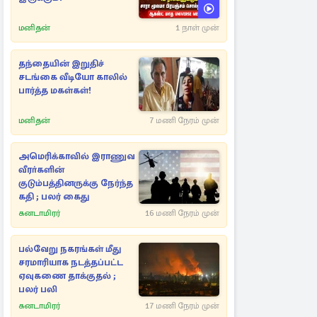
மனிதன்
1 நாள் முன்
தந்தையின் இறுதிச்
சடங்கை வீடியோ காலில்
பார்த்த மகள்கள்!
மனிதன்
7 மணி நேரம் முன்
அமெரிக்காவில் இராணுவ
வீரா்களின்
குடும்பத்தினருக்கு நேர்ந்த
கதி ; பலர் கைது
கனடாமிரர்
16 மணி நேரம் முன்
பல்வேறு நகரங்கள் மீது
சரமாரியாக நடத்தப்பட்ட
ஏவுகணை தாக்குதல் ;
பலர் பலி
கனடாமிரர்
17 மணி நேரம் முன்