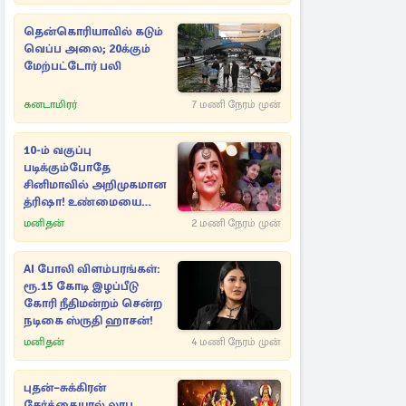
தென்கொரியாவில் கடும்
வெப்ப அலை; 20க்கும்
மேற்பட்டோர் பலி
கனடாமிரர்
7 மணி நேரம் முன்
10-ம் வகுப்பு
படிக்கும்போதே
சினிமாவில் அறிமுகமான
த்ரிஷா! உண்மையை
பகிர்ந்த இயக்குநர் பிரவீன்
மனிதன்
2 மணி நேரம் முன்
காந்தி
AI போலி விளம்பரங்கள்:
ரூ.15 கோடி இழப்பீடு
கோரி நீதிமன்றம் சென்ற
நடிகை ஸ்ருதி ஹாசன்!
மனிதன்
4 மணி நேரம் முன்
புதன்–சுக்கிரன்
சேர்க்கையால் லாப