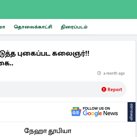
மா
தொலைக்காட்சி
திரைப்படம்
ுத்த புகைப்பட கலைஞர்!!
கை..
a month ago
Report
விளம்பரம்
நேஹா தூபியா