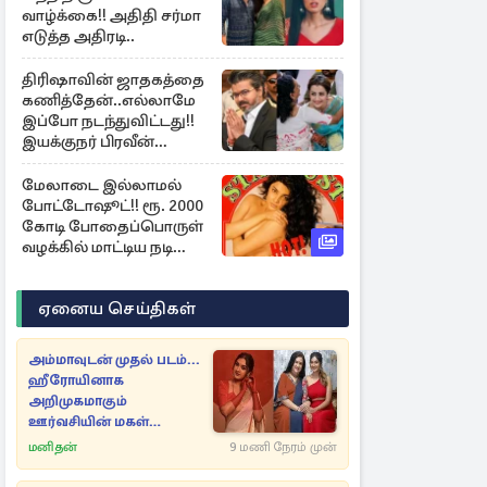
வாழ்க்கை!! அதிதி சர்மா
எடுத்த அதிரடி..
திரிஷாவின் ஜாதகத்தை
கணித்தேன்..எல்லாமே
இப்போ நடந்துவிட்டது!!
இயக்குநர் பிரவீன்
காந்தி..
மேலாடை இல்லாமல்
போட்டோஷூட்!! ரூ. 2000
கோடி போதைப்பொருள்
வழக்கில் மாட்டிய நடிகை
மம்தாவின் நிலை
ஏனைய செய்திகள்
அம்மாவுடன் முதல் படம்...
ஹீரோயினாக
அறிமுகமாகும்
ஊர்வசியின் மகள்
தேஜலட்சுமி!
மனிதன்
9 மணி நேரம் முன்