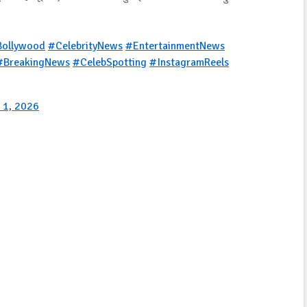
ollywood
#CelebrityNews
#EntertainmentNews
#BreakingNews
#CelebSpotting
#InstagramReels
y 1, 2026