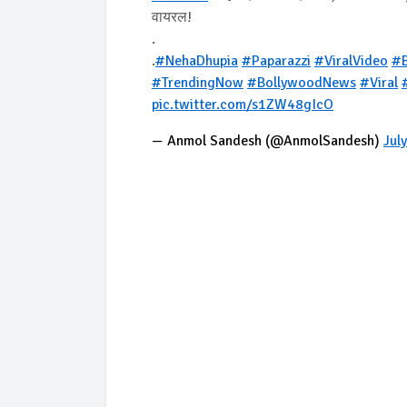
वायरल!
.
.
#NehaDhupia
#Paparazzi
#ViralVideo
#B
#TrendingNow
#BollywoodNews
#Viral
pic.twitter.com/s1ZW48gIcO
— Anmol Sandesh (@AnmolSandesh)
Jul