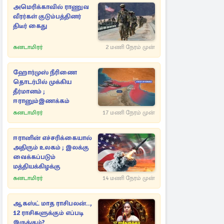
அமெரிக்காவில் ராணுவ
வீரர்கள் குடும்பத்தினர்
திடீர் கைது
கனடாமிரர்
2 மணி நேரம் முன்
ஹோர்முஸ் நீரிணை
தொடர்பில் முக்கிய
தீர்மானம் ;
ஈரானும்இணக்கம்
கனடாமிரர்
17 மணி நேரம் முன்
ஈரானின் எச்சரிக்கையால்
அதிரும் உலகம் ; இலக்கு
வைக்கப்படும்
மத்தியக்கிழக்கு
கனடாமிரர்
14 மணி நேரம் முன்
ஆகஸ்ட் மாத ராசிபலன்..,
12 ராசிகளுக்கும் எப்படி
இருக்கும்?