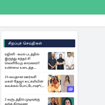
சிறப்புச் செய்திகள்
ரஜினி - கமல் படத்தில்
இருந்து சுந்தர் சி
வெளியேற காரணம்!!
உண்மை உடைத்த
நடிகை குஷ்பூ..
24 வயதான ஊர்வசி
மகள் தேஜா லட்சுமியின்
கலக்கல் போட்டோஷூட்..
2 வருடத்தில் முடிவுக்கு
வந்த திருமண