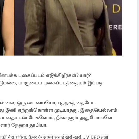
்பக்க புகைப்படம் எடுக்கிறீர்கள்? யார்?
்டுமல்ல, யாருடைய புகைப்படத்தையும் இப்படி
 இல்லை, ஒரு பையையோ, புத்தகத்தையோ
்பது இனி ஏற்றுக்கொள்ள முடியாதது. இதையெல்லாம்
 மரியாதையுடன் பேசுவோம், நீங்களும் அதுபோலவே
ள்ளார் நேஹா தூபியா.
कीं नेहा धूपिया, कैमरे के सामने सुनाई खरी-खरी... VIDEO हुआ