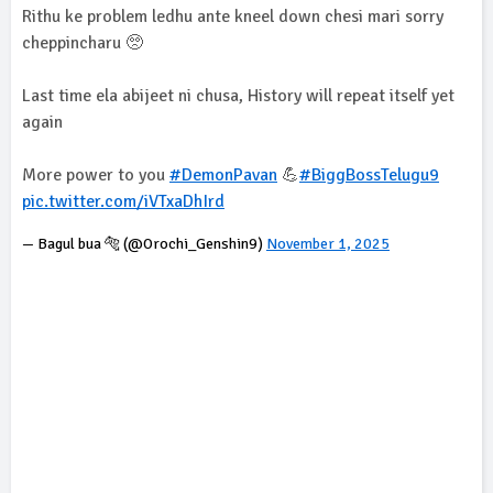
Rithu ke problem ledhu ante kneel down chesi mari sorry
cheppincharu 🥺
Last time ela abijeet ni chusa, History will repeat itself yet
again
More power to you
#DemonPavan
💪
#BiggBossTelugu9
pic.twitter.com/iVTxaDhIrd
— Bagul bua 🐅 (@Orochi_Genshin9)
November 1, 2025