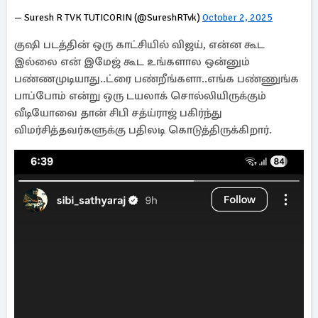
— Suresh R TVK TUTICORIN (@SureshRTvk)
October 2, 2025
குஷி படத்தின் ஒரு காட்சியில் விஜய், என்ன கூட
இல்லை என் இமேஜ் கூட உங்களால ஒன்னும்
பண்ணமுடியாது..ட்ரை பண்றீங்களா..எங்க பண்ணுங்க
பாப்போம் என்று ஒரு டயலாக் சொல்லியிருக்கும்
வீடியோவை தான் சிபி சத்ய்ராஜ் பகிர்ந்து
விமர்சித்தவர்களுக்கு பதிலடி கொடுத்திருக்கிறார்.