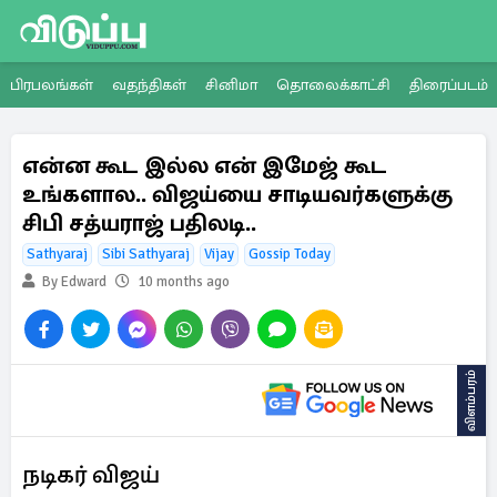
பிரபலங்கள்
வதந்திகள்
சினிமா
தொலைக்காட்சி
திரைப்படம்
என்ன கூட இல்ல என் இமேஜ் கூட
உங்களால.. விஜய்யை சாடியவர்களுக்கு
சிபி சத்யராஜ் பதிலடி..
Sathyaraj
Sibi Sathyaraj
Vijay
Gossip Today
By Edward
10 months ago
விளம்பரம்
நடிகர் விஜய்