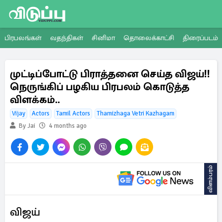
பிரபலங்கள்
வதந்திகள்
சினிமா
தொலைக்காட்சி
திரைப்படம்
முட்டிப்போட்டு பிராத்தனை செய்த விஜய்!!
நெருங்கிப் பழகிய பிரபலம் கொடுத்த
விளக்கம்..
Vijay
Actors
Tamil Actors
Thamizhaga Vetri Kazhagam
By Jai
4 months ago
விளம்பரம்
விஜய்