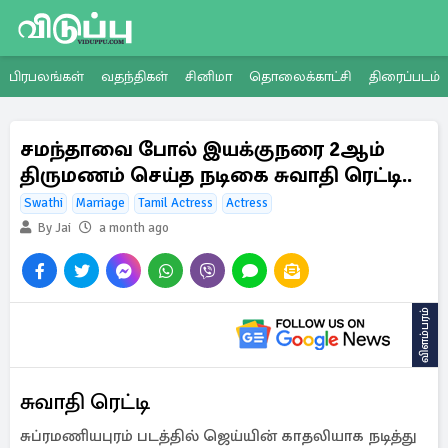
பிரபலங்கள்
வதந்திகள்
சினிமா
தொலைக்காட்சி
திரைப்படம்
சமந்தாவை போல் இயக்குநரை 2ஆம்
திருமணம் செய்த நடிகை சுவாதி ரெட்டி..
Swathi
Marriage
Tamil Actress
Actress
By Jai
a month ago
விளம்பரம்
சுவாதி ரெட்டி
சுப்ரமணியபுரம் படத்தில் ஜெய்யின் காதலியாக நடித்து