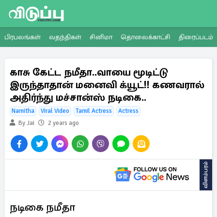
பிரபலங்கள்
வதந்திகள்
சினிமா
தொலைக்காட்சி
திரைப்படம்
காசு கேட்ட நமீதா..வாயை மூடிட்டு
இருந்தாதான் மனைவி க்யூட்!! கணவரால்
அதிர்ந்து மச்சான்ஸ் நடிகை..
Namitha
Viral Video
Tamil Actress
Actress
By Jai
2 years ago
விளம்பரம்
நடிகை நமீதா