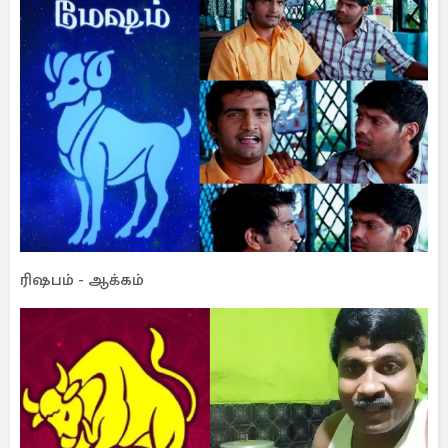
ரிஷபம் - ஆக்கம்