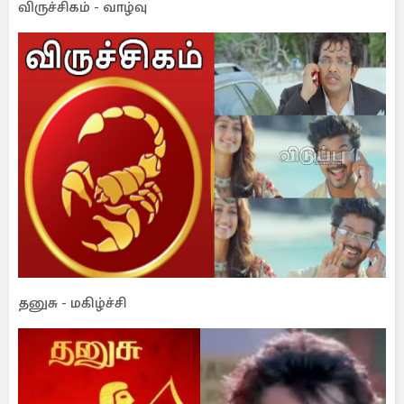
விருச்சிகம் - வாழ்வு
தனுசு - மகிழ்ச்சி