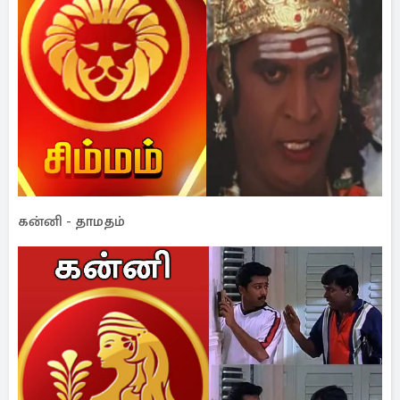
கன்னி - தாமதம்