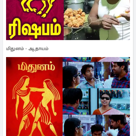
மிதுனம் - ஆதாயம்