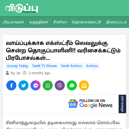
பிரபலங்கள்
வதந்திகள்
சினிமா
தொலைக்காட்சி
திரைப்படம்
வாய்ப்புக்காக எக்ஸ்ட்ரீம் லெவலுக்கு
சென்ற தொகுப்பாளினி!! வரிசைக்கட்டும்
பிரபோசல்கள்...
Gossip Today
Tamil TV Shows
Tamil Actress
Actress
By Jai
2 months ago
விளம்பரம்
சினிமாத்துறையில் நடிகையாவது எல்லாம் ரொம்பவே