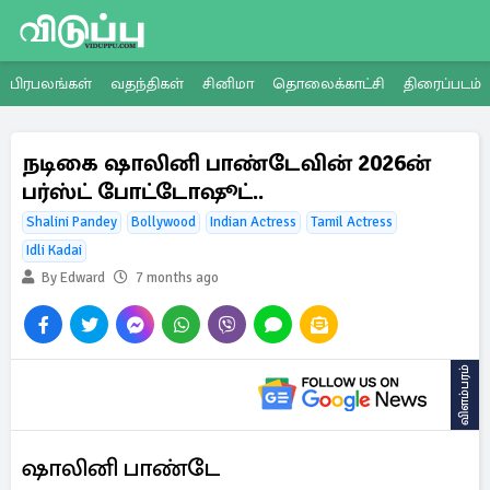
பிரபலங்கள்
வதந்திகள்
சினிமா
தொலைக்காட்சி
திரைப்படம்
நடிகை ஷாலினி பாண்டேவின் 2026ன்
பர்ஸ்ட் போட்டோஷூட்..
Shalini Pandey
Bollywood
Indian Actress
Tamil Actress
Idli Kadai
By Edward
7 months ago
விளம்பரம்
ஷாலினி பாண்டே